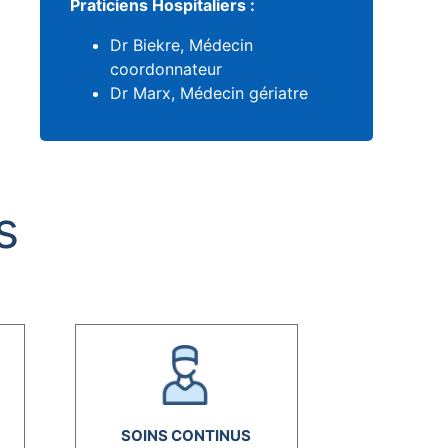
Praticiens Hospitaliers :
Dr Biekre, Médecin
coordonnateur
Dr Marx, Médecin gériatre
s
SOINS CONTINUS